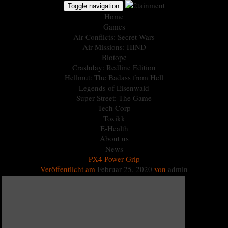
Toggle navigation
Home
Games
Air Conflicts: Secret Wars
Air Missions: HIND
Biotope
Crashday: Redline Edition
Hellmut: The Badass from Hell
Legends of Eisenwald
Super Street: The Game
Tech Corp
Toxikk
E-Health
About us
News
PX4 Power Grip
Veröffentlicht am
Februar 25, 2020
von
admin