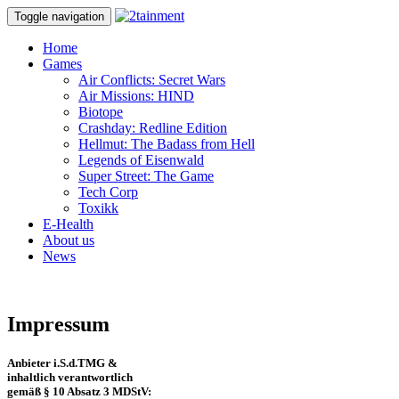
Toggle navigation
Home
Games
Air Conflicts: Secret Wars
Air Missions: HIND
Biotope
Crashday: Redline Edition
Hellmut: The Badass from Hell
Legends of Eisenwald
Super Street: The Game
Tech Corp
Toxikk
E-Health
About us
News
Impressum
Anbieter i.S.d.TMG &
inhaltlich verantwortlich
gemäß § 10 Absatz 3 MDStV: