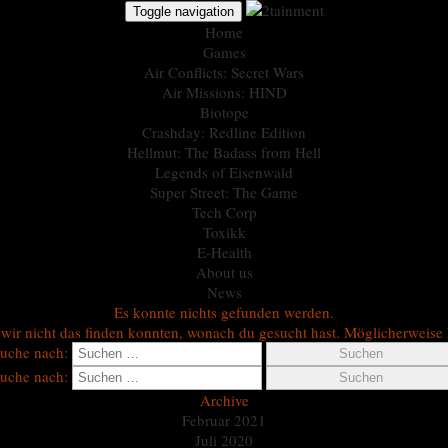
Toggle navigation
Home
Games
Air Conflicts: Secret Wars
Air Missions: HIND
Biotope
Crashday: Redline Edition
Hellmut: The Badass from Hell
Legends of Eisenwald
Super Street: The Game
Tech Corp
Toxikk
E-Health
About us
News
Es konnte nichts gefunden werden.
b wir nicht das finden konnten, wonach du gesucht hast. Möglicherweise 
uche nach:
uche nach:
Archive
Februar 2021
Juli 2020