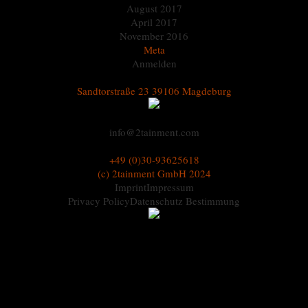
August 2017
April 2017
November 2016
Meta
Anmelden
Sandtorstraße 23 39106 Magdeburg
info@2tainment.com
+49 (0)30-93625618
(c) 2tainment GmbH 2024
Imprint
Impressum
Privacy Policy
Datenschutz Bestimmung